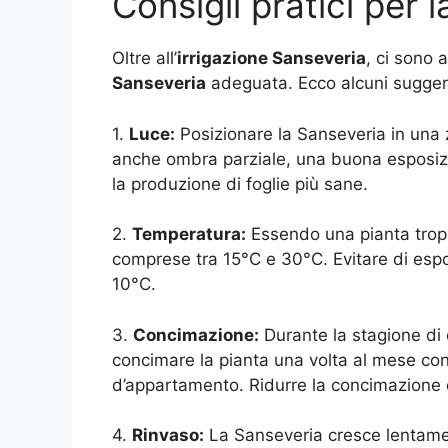
Consigli pratici per 
Oltre all’
irrigazione Sanseveria
, ci sono 
Sanseveria
adeguata. Ecco alcuni suggeri
1.
Luce:
Posizionare la Sanseveria in una z
anche ombra parziale, una buona esposizio
la produzione di foglie più sane.
2.
Temperatura:
Essendo una pianta tropi
comprese tra 15°C e 30°C. Evitare di espor
10°C.
3.
Concimazione:
Durante la stagione di c
concimare la pianta una volta al mese con 
d’appartamento. Ridurre la concimazione d
4.
Rinvaso:
La Sanseveria cresce lentamen