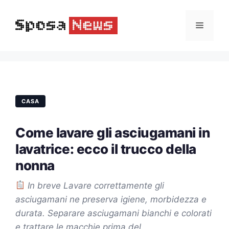
Vai
al
Menu
contenuto
CASA
Come lavare gli asciugamani in
lavatrice: ecco il trucco della
nonna
In breve Lavare correttamente gli
asciugamani ne preserva igiene, morbidezza e
durata. Separare asciugamani bianchi e colorati
e trattare le macchie prima del…